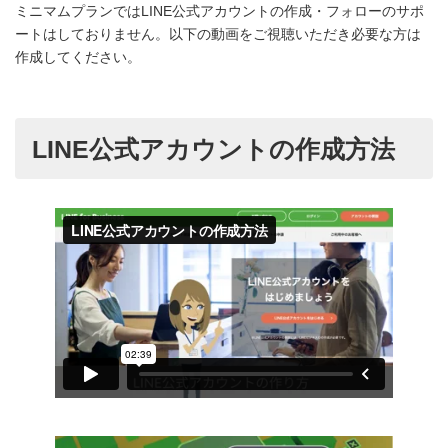
コ
ナ
ミニマムプランではLINE公式アカウントの作成・フォローのサポ
ン
ビ
ートはしておりません。以下の動画をご視聴いただき必要な方は
テ
ゲ
作成してください。
ン
ー
ツ
シ
へ
ョ
ス
ン
キ
に
LINE公式アカウントの作成方法
ッ
移
プ
動