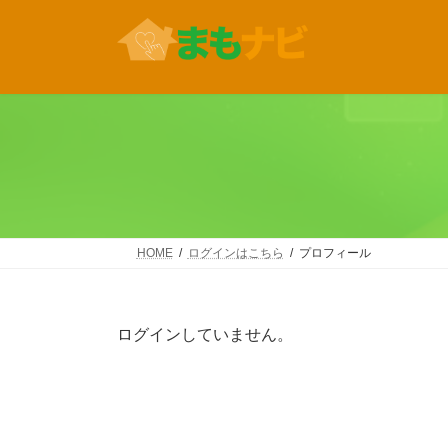
コ
ナ
ン
ビ
テ
ゲ
ン
ー
ツ
シ
へ
ョ
ス
ン
キ
に
ッ
移
プ
動
HOME
ログインはこちら
プロフィール
ログインしていません。