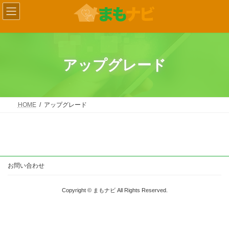
コ
ナ
ン
ビ
テ
ゲ
ン
ー
ツ
シ
へ
ョ
ス
ン
アップグレード
キ
に
ッ
移
プ
動
HOME
アップグレード
お問い合わせ
Copyright © まもナビ All Rights Reserved.